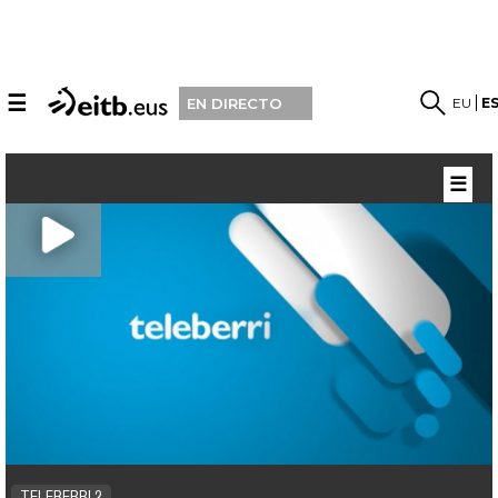
☰
EU
E
EN DIRECTO
☰
TELEBERRI 2