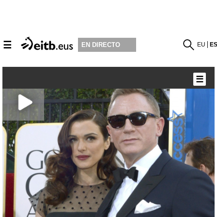
☰
EU
E
EN DIRECTO
☰