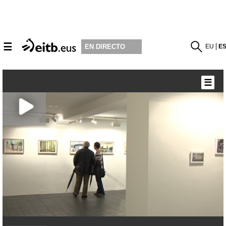
☰
EU
E
EN DIRECTO
☰