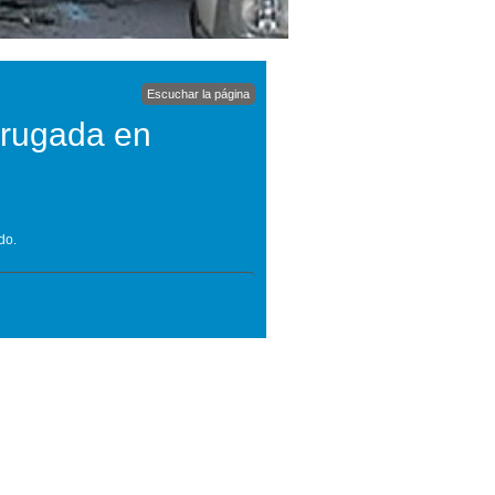
Escuchar la página
drugada en
do.