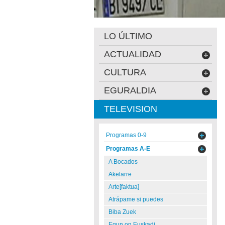
LO ÚLTIMO
ACTUALIDAD
CULTURA
EGURALDIA
TELEVISION
Programas 0-9
Programas A-E
A Bocados
Akelarre
Arte[faktua]
Atrápame si puedes
Biba Zuek
Egun on Euskadi