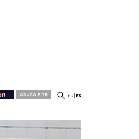
GRUPO EITB
EU
ES