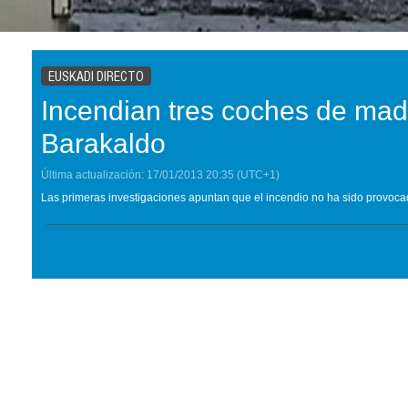
EUSKADI DIRECTO
Incendian tres coches de ma
Barakaldo
Última actualización:
17/01/2013
20:35
(UTC+1)
Las primeras investigaciones apuntan que el incendio no ha sido provoca