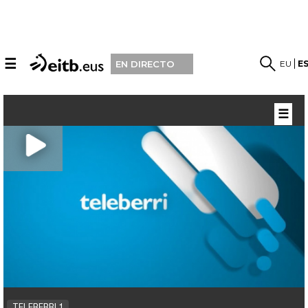
☰
EU
E
EN DIRECTO
☰
TELEBERRI 1