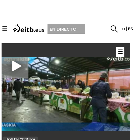
☰
EU
ES
EN DIRECTO
☰