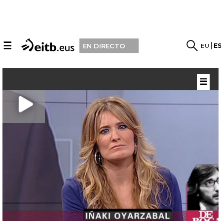
☰
EU
E
EN DIRECTO
☰