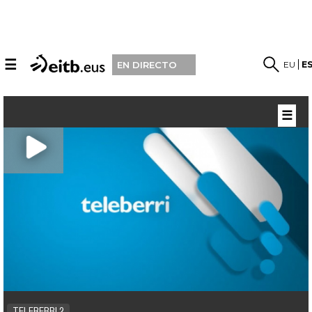
☰
EU
E
EN DIRECTO
☰
TELEBERRI 2