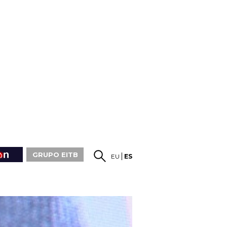
GRUPO EITB
EU
ES