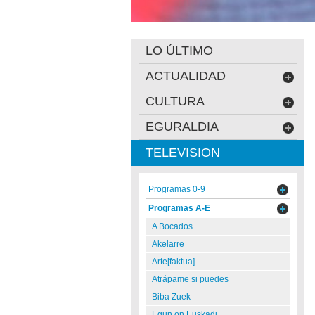
LO ÚLTIMO
ACTUALIDAD
CULTURA
EGURALDIA
TELEVISION
Programas 0-9
Programas A-E
A Bocados
Akelarre
Arte[faktua]
Atrápame si puedes
Biba Zuek
Egun on Euskadi