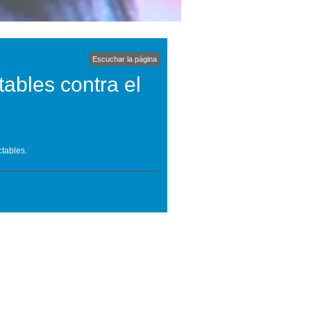
Escuchar la página
ables contra el
ctables.