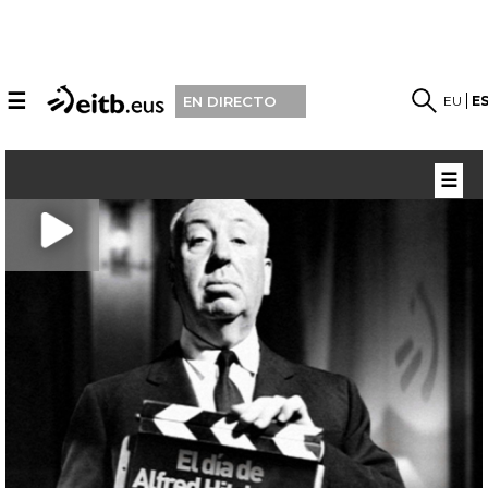
☰
EU
E
EN DIRECTO
☰