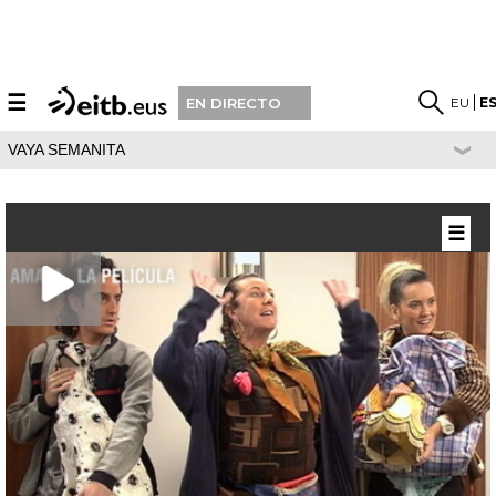
☰
EU
E
EN DIRECTO
VAYA SEMANITA
☰