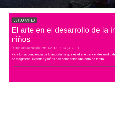
ESTUDIANTES
El arte en el desarrollo de la i
niños
Última actualización:
29/01/2013
16:14
(UTC+1)
Para tomar conciencia de lo importante que es el arte para el desarrollo de
de magisterio, expertos y niños han compartido una obra de teatro.