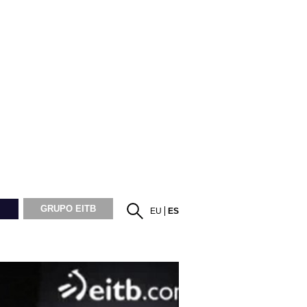
GRUPO EITB
EU
ES