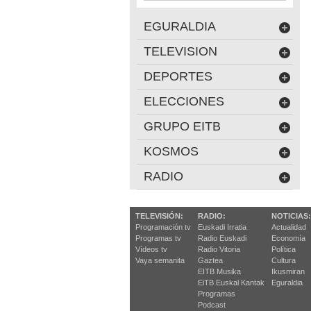
EGURALDIA
TELEVISION
DEPORTES
ELECCIONES
GRUPO EITB
KOSMOS
RADIO
TELEVISIÓN:
RADIO:
NOTICIAS:
Programación tv
Euskadi Irratia
Actualidad
Programas tv
Radio Euskadi
Economía
Vídeos tv
Radio Vitoria
Política
Vaya semanita
Gaztea
Cultura
EITB Musika
Ikusmiran
EiTB Euskal Kantak
Eguraldia
Programas
Podcast