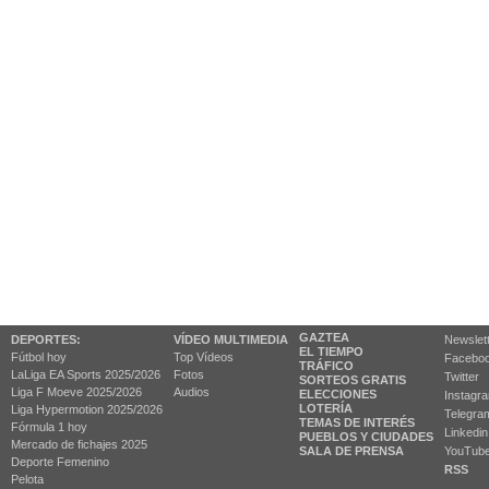
GAZTEA
DEPORTES:
VÍDEO MULTIMEDIA
Newslet
EL TIEMPO
Fútbol hoy
Top Vídeos
Facebo
TRÁFICO
LaLiga EA Sports 2025/2026
Fotos
Twitter
SORTEOS GRATIS
Liga F Moeve 2025/2026
Audios
ELECCIONES
Instagr
LOTERÍA
Liga Hypermotion 2025/2026
Telegra
TEMAS DE INTERÉS
Fórmula 1 hoy
Linkedin
PUEBLOS Y CIUDADES
Mercado de fichajes 2025
SALA DE PRENSA
YouTub
Deporte Femenino
RSS
Pelota