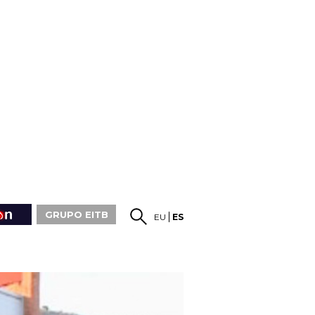
GRUPO EITB
EU
ES