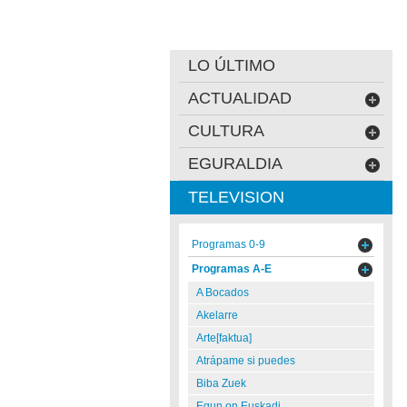
LO ÚLTIMO
ACTUALIDAD
CULTURA
EGURALDIA
TELEVISION
Programas 0-9
Programas A-E
A Bocados
Akelarre
Arte[faktua]
Atrápame si puedes
Biba Zuek
Egun on Euskadi