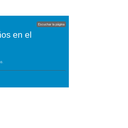
Escuchar la página
os en el
o.