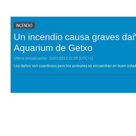
INCENDIO
Un incendio causa graves dañ
Aquarium de Getxo
Última actualización:
31/01/2013
21:05
(UTC+1)
Los daños son cuantiosos pero los animales se encuentran en buen estad