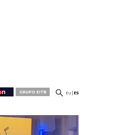
GRUPO EITB
EU
ES