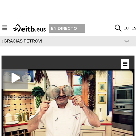
☰
EU
E
EN DIRECTO
¡GRACIAS PETROV!
☰