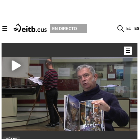
☰
EU
E
EN DIRECTO
☰