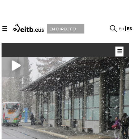
☰
EU
ES
EN DIRECTO
☰