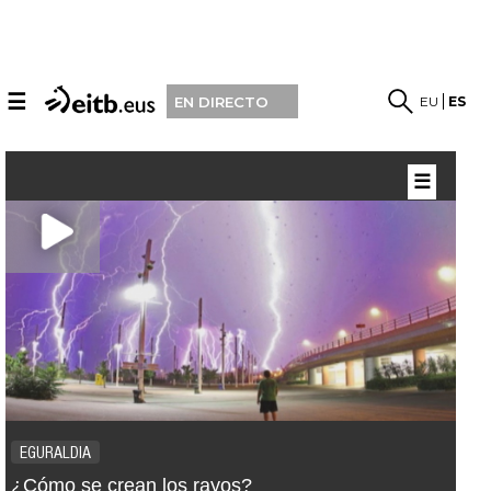
☰
EU
ES
EN DIRECTO
☰
EGURALDIA
¿Cómo se crean los rayos?