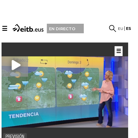
☰
EU
ES
EN DIRECTO
☰
PREVISIÓN