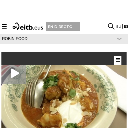
☰
EU
E
EN DIRECTO
ROBIN FOOD
☰