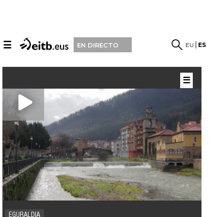
☰
EU
ES
EN DIRECTO
☰
EGURALDIA