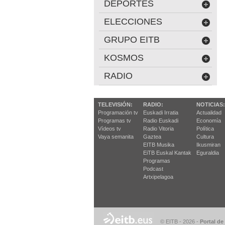
DEPORTES
ELECCIONES
GRUPO EITB
KOSMOS
RADIO
TELEVISIÓN:
RADIO:
NOTICIAS:
Programación tv
Euskadi Irratia
Actualidad
Programas tv
Radio Euskadi
Economía
Vídeos tv
Radio Vitoria
Política
Vaya semanita
Gaztea
Cultura
EITB Musika
Ikusmiran
EiTB Euskal Kantak
Eguraldia
Programas
Podcast
Artxipelagoa
© EITB - 2026
-
Portal de