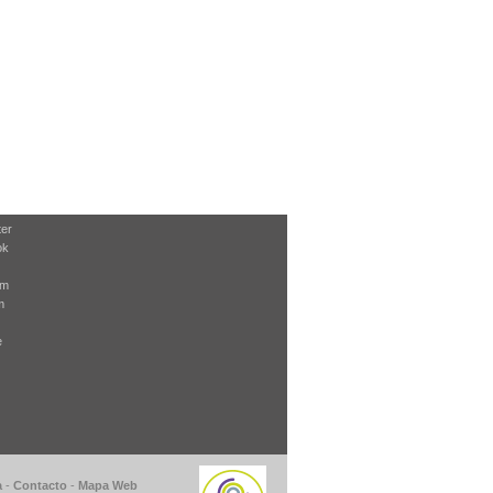
ter
ok
am
m
e
a
-
Contacto
-
Mapa Web