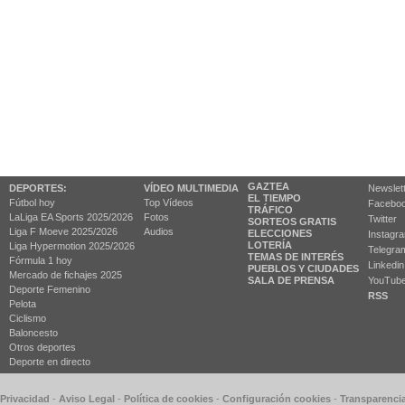
GAZTEA
DEPORTES:
VÍDEO MULTIMEDIA
Newslet
EL TIEMPO
Fútbol hoy
Top Vídeos
Facebo
TRÁFICO
LaLiga EA Sports 2025/2026
Fotos
Twitter
SORTEOS GRATIS
Liga F Moeve 2025/2026
Audios
ELECCIONES
Instagr
LOTERÍA
Liga Hypermotion 2025/2026
Telegra
TEMAS DE INTERÉS
Fórmula 1 hoy
Linkedin
PUEBLOS Y CIUDADES
Mercado de fichajes 2025
SALA DE PRENSA
YouTub
Deporte Femenino
RSS
Pelota
Ciclismo
Baloncesto
Otros deportes
Deporte en directo
 Privacidad
-
Aviso Legal
-
Política de cookies
-
Configuración cookies
-
Transparenci