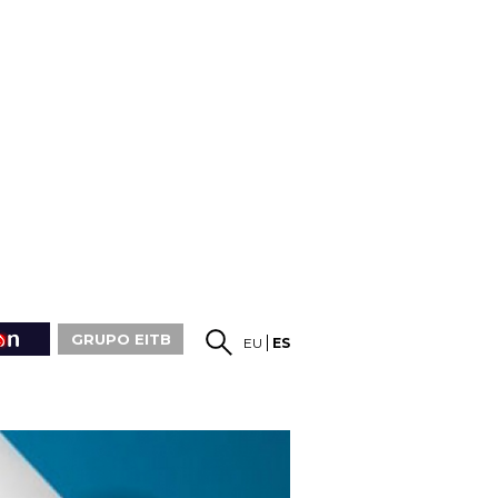
GRUPO EITB
EU
ES