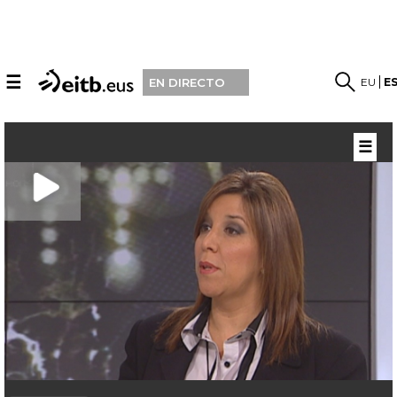
☰
EU
E
EN DIRECTO
☰