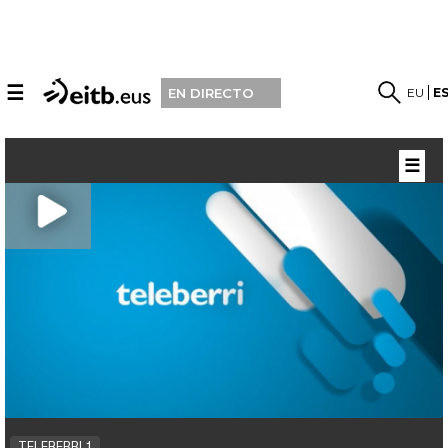
☰
EU
E
EN DIRECTO
☰
TELEBERRI 1