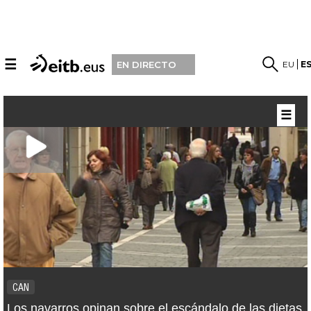
☰
EU
E
EN DIRECTO
☰
CAN
Los navarros opinan sobre el escándalo de las dietas