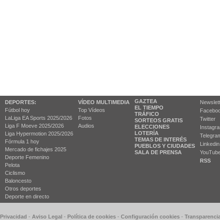
GAZTEA
DEPORTES:
VÍDEO MULTIMEDIA
Newslet
EL TIEMPO
Fútbol hoy
Top Vídeos
Facebo
TRÁFICO
LaLiga EA Sports 2025/2026
Fotos
Twitter
SORTEOS GRATIS
Liga F Moeve 2025/2026
Audios
ELECCIONES
Instagr
LOTERÍA
Liga Hypermotion 2025/2026
Telegra
TEMAS DE INTERÉS
Fórmula 1 hoy
Linkedin
PUEBLOS Y CIUDADES
Mercado de fichajes 2025
SALA DE PRENSA
YouTub
Deporte Femenino
RSS
Pelota
Ciclismo
Baloncesto
Otros deportes
Deporte en directo
 Privacidad
-
Aviso Legal
-
Política de cookies
-
Configuración cookies
-
Transparenci