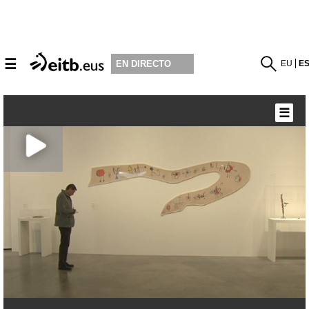
☰
EU
E
EN DIRECTO
☰