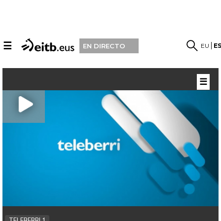
☰
EU
E
EN DIRECTO
☰
TELEBERRI 1