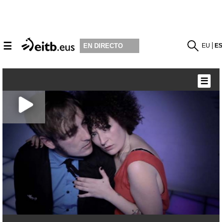
☰
EU
E
EN DIRECTO
☰