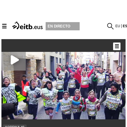
☰
EU
E
EN DIRECTO
☰