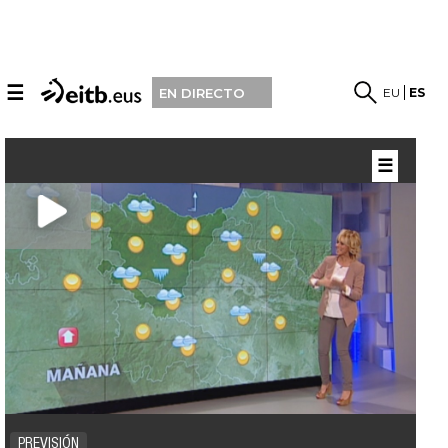
☰
EU
ES
EN DIRECTO
☰
PREVISIÓN