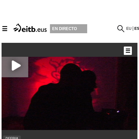
☰
EU
E
EN DIRECTO
☰