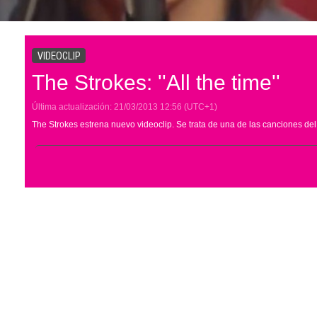
VIDEOCLIP
The Strokes: ''All the time''
Última actualización:
21/03/2013
12:56
(UTC+1)
The Strokes estrena nuevo videoclip. Se trata de una de las canciones del