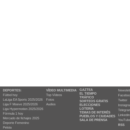
GAZTEA
DEPORTES:
VÍDEO MULTIMEDIA
Newslet
EL TIEMPO
Fútbol hoy
Top Vídeos
Facebo
TRÁFICO
LaLiga EA Sports 2025/2026
Fotos
Twitter
SORTEOS GRATIS
Liga F Moeve 2025/2026
Audios
ELECCIONES
Instagr
LOTERÍA
Liga Hypermotion 2025/2026
Telegra
TEMAS DE INTERÉS
Fórmula 1 hoy
Linkedin
PUEBLOS Y CIUDADES
Mercado de fichajes 2025
SALA DE PRENSA
YouTub
Deporte Femenino
RSS
Pelota