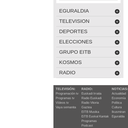
EGURALDIA
TELEVISION
DEPORTES
ELECCIONES
GRUPO EITB
KOSMOS
RADIO
TELEVISIÓN:
RADIO:
NOTICIAS:
Programación tv
Euskadi Irratia
Actualidad
Programas tv
Radio Euskadi
Economía
Vídeos tv
Radio Vitoria
Política
Vaya semanita
Gaztea
Cultura
EITB Musika
Ikusmiran
EiTB Euskal Kantak
Eguraldia
Programas
Podcast