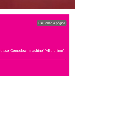
Escuchar la página
 disco 'Comedown machine': 'All the time'.