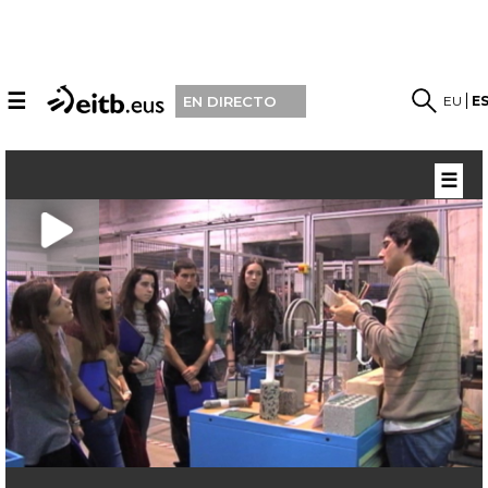
☰
EU
E
EN DIRECTO
☰