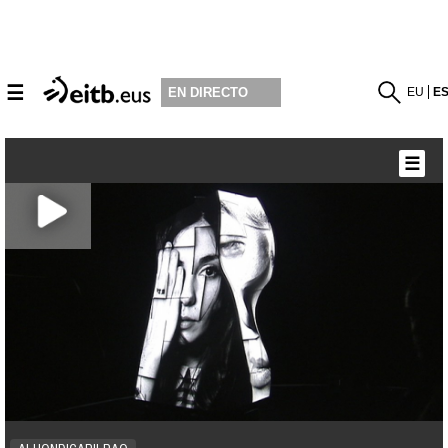
☰
EU
E
EN DIRECTO
☰