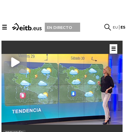
☰
EU
ES
EN DIRECTO
☰