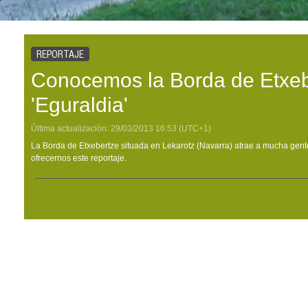
REPORTAJE
Conocemos la Borda de Etxeb
'Eguraldia'
Última actualización:
29/03/2013
16:53
(UTC+1)
La Borda de Etxebertze situada en Lekarotz (Navarra) atrae a mucha gente,
ofrecernos este reportaje.