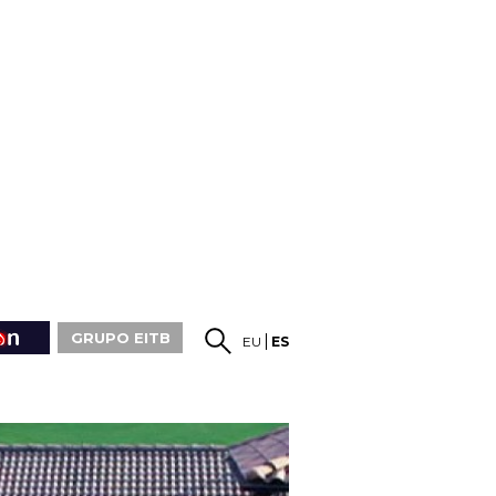
GRUPO EITB
EU
ES