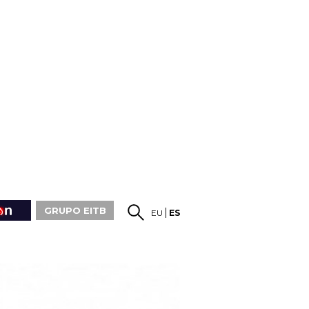
GRUPO EITB
EU
ES