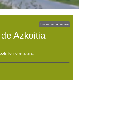
Escuchar la página
 de Azkoitia
lsillo, no te faltará.