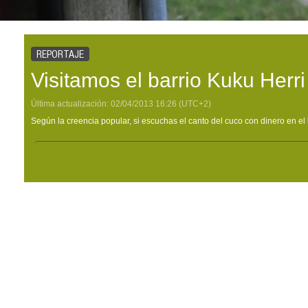
REPORTAJE
Visitamos el barrio Kuku Herri
Última actualización:
02/04/2013
16:26
(UTC+2)
Según la creencia popular, si escuchas el canto del cuco con dinero en el bo