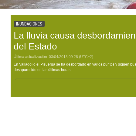
INUNDACIONES
La lluvia causa desbordamient
del Estado
Última actualización:
03/04/2013
09:28
(UTC+2)
En Valladolid el Pisuerga se ha desbordado en varios puntos y siguen b
desaparecido en las últimas horas.