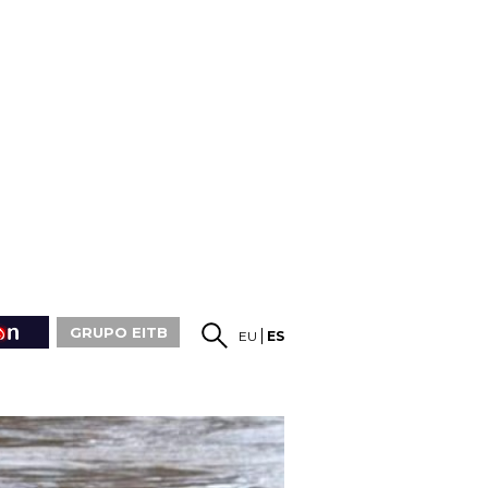
GRUPO EITB
EU
ES