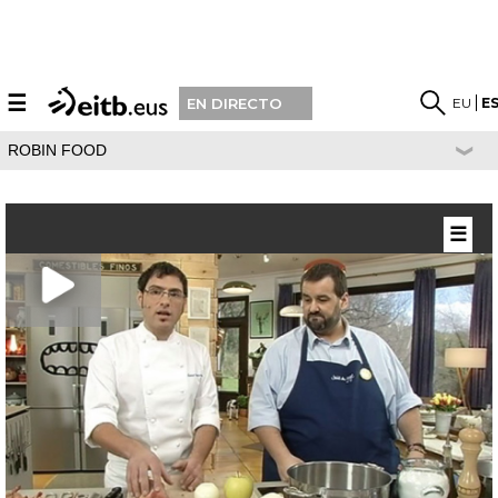
☰
EU
E
EN DIRECTO
ROBIN FOOD
☰