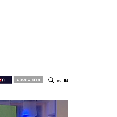
GRUPO EITB
EU
ES