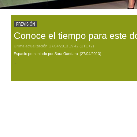
PREVISIÓN
Conoce el tiempo para este 
Última actualización:
27/04/2013
19:42
(UTC+2)
Espacio presentado por Sara Gandara. (27/04/2013)