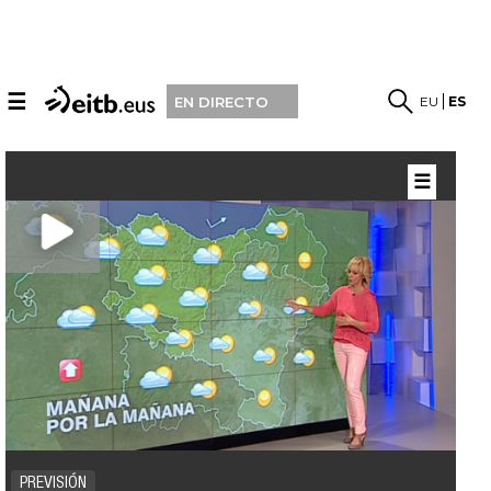
☰
EU
ES
EN DIRECTO
☰
PREVISIÓN