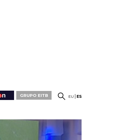
GRUPO EITB
EU
ES