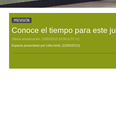
PREVISIÓN
Conoce el tiempo para este j
Última actualización:
22/05/2013
20:00
(UTC+2)
Espacio presentado por Urko Aristi. (22/05/2013)