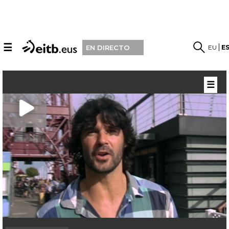
☰
EU
E
EN DIRECTO
☰