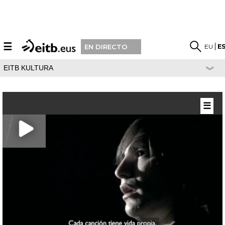
☰
EU
E
EN DIRECTO
EITB KULTURA
☰