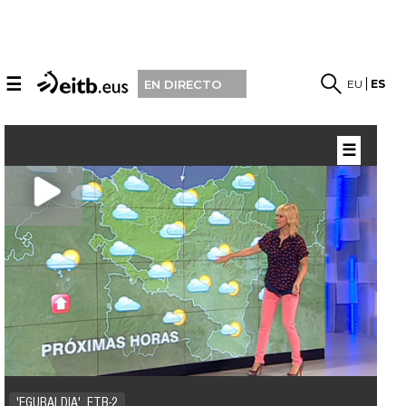
☰
EU
ES
EN DIRECTO
☰
'EGURALDIA', ETB-2