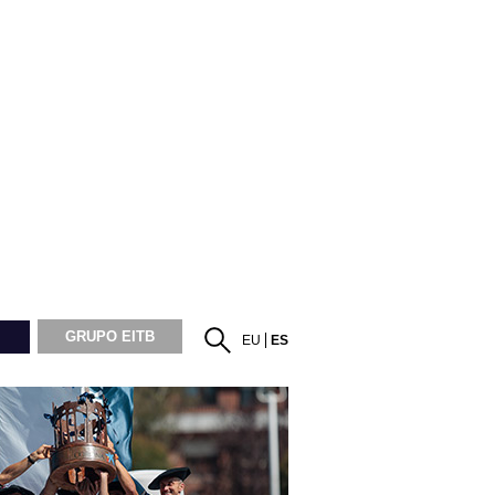
GRUPO EITB
EU
ES