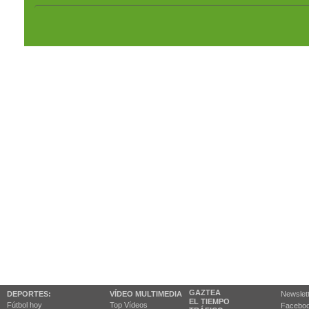
GAZTEA
DEPORTES:
VÍDEO MULTIMEDIA
Newslet
EL TIEMPO
Fútbol hoy
Top Vídeos
Facebo