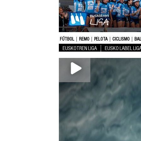
FÚTBOL
REMO
PELOTA
CICLISMO
BA
EUSKOTREN LIGA
EUSKO LABEL LIG