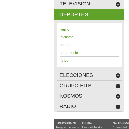
TELEVISION
DEPORTES
remo
ciclismo
pelota
baloncesto
fútbol
ELECCIONES
GRUPO EITB
KOSMOS
RADIO
TELEVISIÓN:
RADIO:
NOTICIAS:
Programación tv
Euskadi Irratia
Actualidad