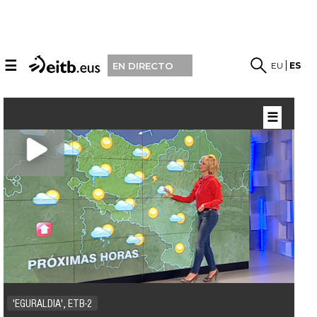
☰
EU
ES
EN DIRECTO
☰
'EGURALDIA', ETB-2