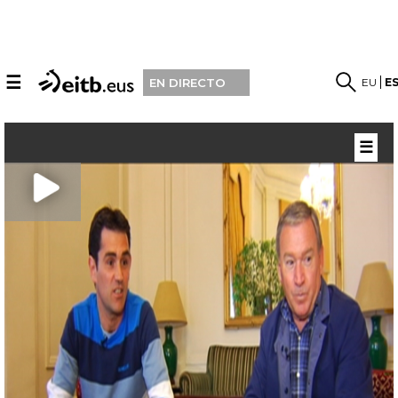
☰
EU
E
EN DIRECTO
☰