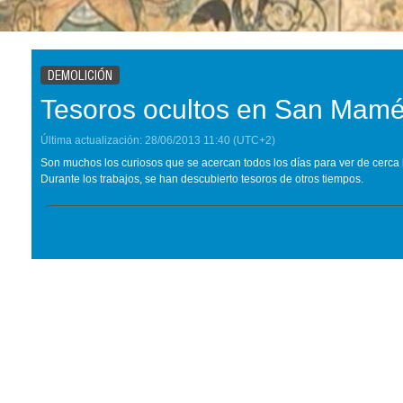
DEMOLICIÓN
Tesoros ocultos en San Mam
Última actualización:
28/06/2013
11:40
(UTC+2)
Son muchos los curiosos que se acercan todos los días para ver de cerca
Durante los trabajos, se han descubierto tesoros de otros tiempos.