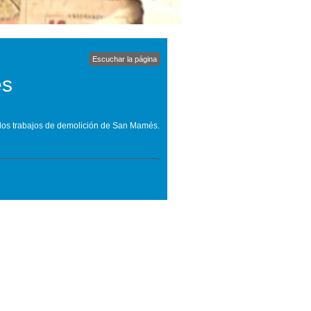
Escuchar la página
és
 los trabajos de demolición de San Mamés.