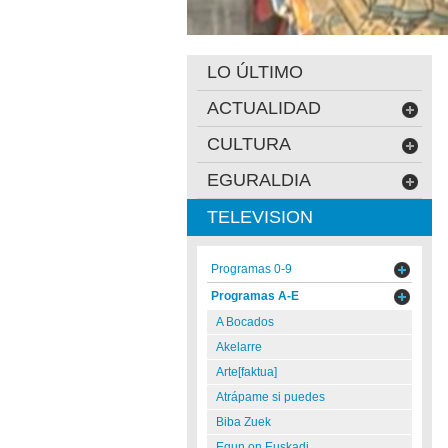
LO ÚLTIMO
ACTUALIDAD
CULTURA
EGURALDIA
TELEVISION
Programas 0-9
Programas A-E
A Bocados
Akelarre
Arte[faktua]
Atrápame si puedes
Biba Zuek
Egun on Euskadi