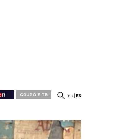
GRUPO EITB
EU
ES